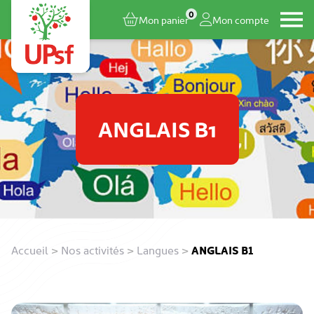
0
Mon panier
Mon compte
ANGLAIS B1
Accueil
>
Nos activités
>
Langues
>
ANGLAIS B1