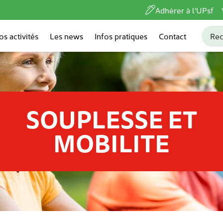
Adhérer à l'UPsf
os activités
Les news
Infos pratiques
Contact
SOUPLESSE ET
MOBILITE