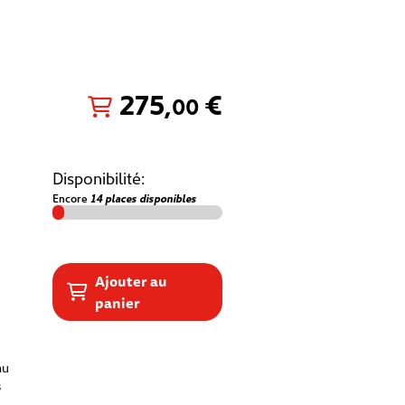
275
,
€
00
Disponibilité:
Encore
14 places disponibles
Ajouter au
panier
au
s