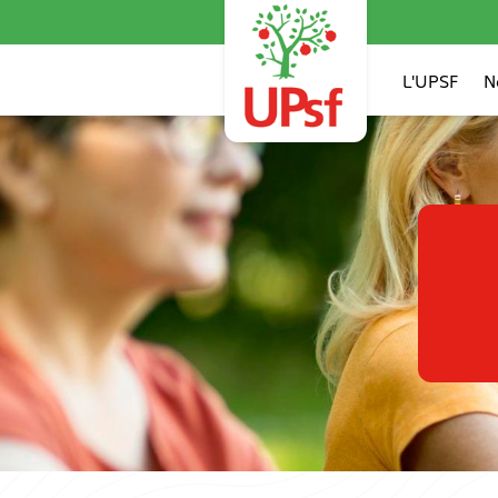
L'UPSF
N