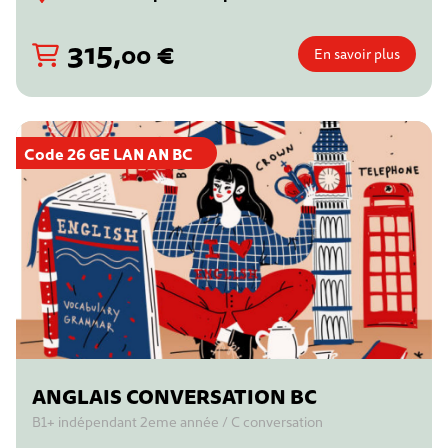
315
,
€
00
En savoir plus
Code 26 GE LAN AN BC
ANGLAIS CONVERSATION BC
B1+ indépendant 2eme année / C conversation