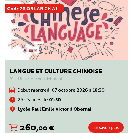
Code 26 OB LAN CH A1
LANGUE ET CULTURE CHINOISE
A1 – Utilisateur vrai débutant
Début
mercredi 07 octobre 2026
à
18:30
25 séances de
01:30
Lycée Paul Emile Victor à Obernai
260
,
€
00
En savoir plus