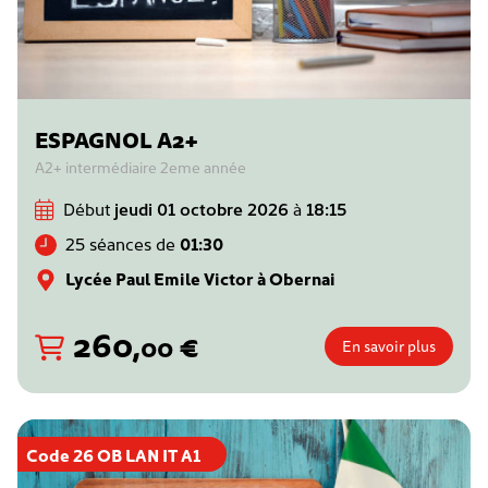
ESPAGNOL A2+
A2+ intermédiaire 2eme année
Début
jeudi 01 octobre 2026
à
18:15
25 séances de
01:30
Lycée Paul Emile Victor à Obernai
260
,
€
00
En savoir plus
Code 26 OB LAN IT A1