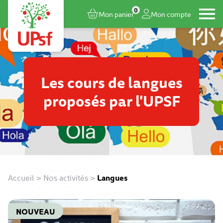
0
Mon panier
Mon compte
Les cours de langues
proposés par l'UPSF
Accueil
>
Nos activités
>
Langues
NOUVEAU