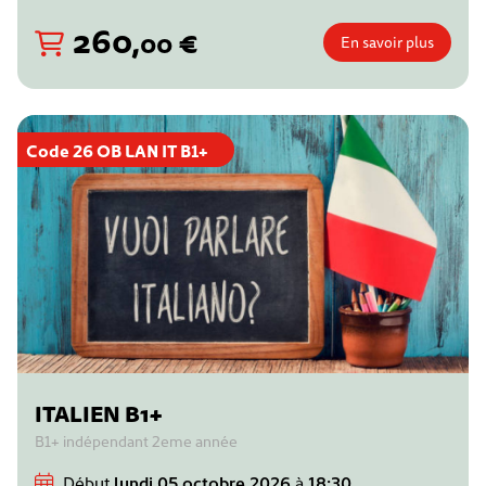
260
,
€
00
En savoir plus
Code 26 OB LAN IT B1+
ITALIEN B1+
B1+ indépendant 2eme année
Début
lundi 05 octobre 2026
à
18:30