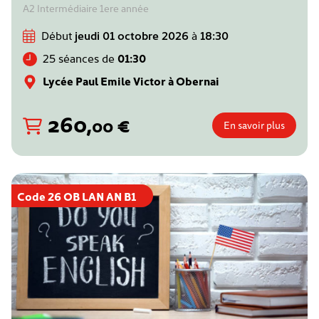
A2 Intermédiaire 1ere année
Début
jeudi 01 octobre 2026
à
18:30
25 séances de
01:30
Lycée Paul Emile Victor à Obernai
260
,
€
00
En savoir plus
Code 26 OB LAN AN B1