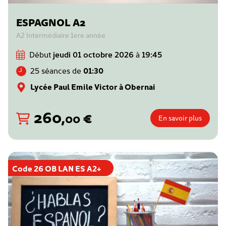
ESPAGNOL A2
A2 Intermédiaire 1ere année
Début
jeudi 01 octobre 2026
à
19:45
25 séances de
01:30
Lycée Paul Emile Victor à Obernai
260
,
€
00
En savoir plus
Code 26 OB LAN ES A2+