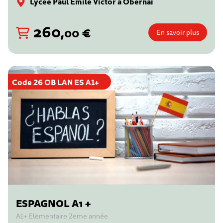
Lycée Paul Emile Victor à Obernai
260
,
€
00
En savoir plus
Code 26 OB LAN ES A1+
ESPAGNOL A1 +
A1+ Elémentaire 2eme année