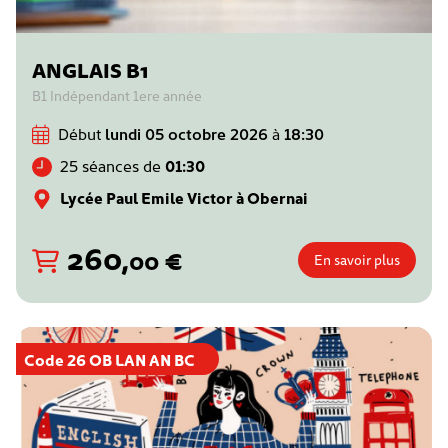
ANGLAIS B1
B1 Indépendant 1ere année
Début
lundi 05 octobre 2026
à
18:30
25 séances de
01:30
Lycée Paul Emile Victor à Obernai
260
,
€
00
En savoir plus
Code 26 OB LAN AN BC