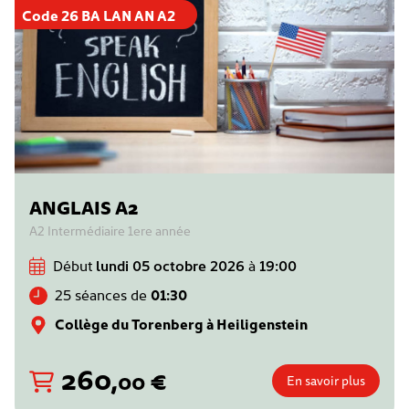
Code 26 BA LAN AN A2
ANGLAIS A2
A2 Intermédiaire 1ere année
Début
lundi 05 octobre 2026
à
19:00
25 séances de
01:30
Collège du Torenberg à Heiligenstein
260
,
€
00
En savoir plus