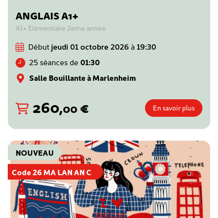
ANGLAIS A1+
A1+ Elémentaire 2eme année
Début
jeudi 01 octobre 2026
à
19:30
25 séances de
01:30
Salle Bouillante à Marlenheim
260
,
€
00
En savoir plus
NOUVEAU
Code 26 MA LAN AN C