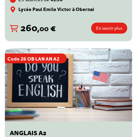
Lycée Paul Emile Victor à Obernai
260
,
€
00
En savoir plus
Code 26 OB LAN AN A2
ANGLAIS A2