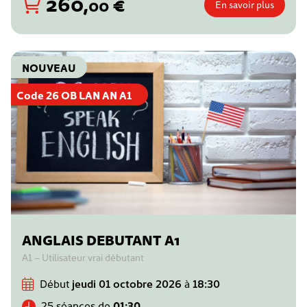
260
,
€
00
En savoir plus
NOUVEAU
Code 26 OB LAN AN A1
ANGLAIS DEBUTANT A1
A1 – Utilisateur vrai débutant
Début
jeudi 01 octobre 2026
à
18:30
25 séances de
01:30