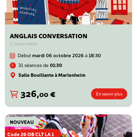
ANGLAIS CONVERSATION
C conversation
Début
mardi 06 octobre 2026
à
18:30
31 séances de
01:30
Salle Bouillante à Marlenheim
326
,
€
00
En savoir plus
NOUVEAU
Code 26 OB CLT LA 1